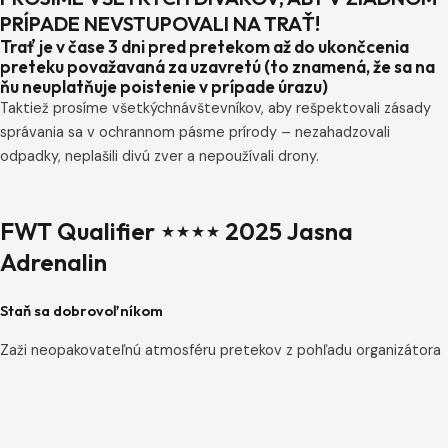
PRÍPADE NEVSTUPOVALI NA TRAŤ!
Trať je v čase 3 dni pred pretekom až do ukončcenia
preteku považavaná za uzavretú (to znamená, že sa na
ňu neuplatňuje poistenie v prípade úrazu)
Taktiež prosíme všetkýchnávštevníkov, aby rešpektovali zásady
správania sa v ochrannom pásme prírody – nezahadzovali
odpadky, neplašili divú zver a nepoužívali drony.
FWT Qualifier ⋆⋆⋆⋆ 2025 Jasna
Adrenalin
Staň sa dobrovoľníkom
Zaži neopakovateľnú atmosféru pretekov z pohľadu organizátora