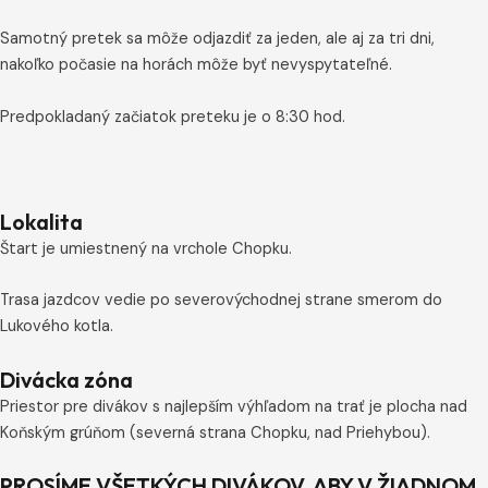
Samotný pretek sa môže odjazdiť za jeden, ale aj za tri dni,
nakoľko počasie na horách môže byť nevyspytateľné.
Predpokladaný začiatok preteku je o 8:30 hod.
Lokalita
Štart je umiestnený na vrchole Chopku.
Trasa jazdcov vedie po severovýchodnej strane smerom do
Lukového kotla.
Divácka zóna
Priestor pre divákov s najlepším výhľadom na trať je plocha nad
Koňským grúňom (severná strana Chopku, nad Priehybou).
PROSÍME VŠETKÝCH DIVÁKOV, ABY V ŽIADNOM