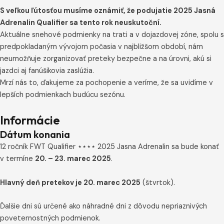
S veľkou ľútosťou musíme oznámiť, že podujatie 2025 Jasná
Adrenalin Qualifier sa tento rok neuskutoční.
Aktuálne snehové podmienky na trati a v dojazdovej zóne, spolu s
predpokladaným vývojom počasia v najbližšom období, nám
neumožňuje zorganizovať preteky bezpečne a na úrovni, akú si
jazdci aj fanúšikovia zaslúžia.
Mrzí nás to, ďakujeme za pochopenie a veríme, že sa uvidíme v
lepších podmienkach budúcu sezónu.
Informácie
Dátum konania
12 ročník FWT Qualifier ⋆⋆⋆⋆ 2025 Jasna Adrenalin sa bude konať
v termíne
20. – 23. marec 2025
.
Hlavný deň pretekov je 20. marec 2025
(štvrtok).
Ďalšie dni sú určené ako náhradné dni z dôvodu nepriaznivých
poveternostných podmienok.